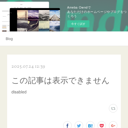
Ameba Owndで
あなただけのホームページやブログをつ
くろう
今すぐ試す
Blog
2025.07.24 12:39
この記事は表示できません
disabled